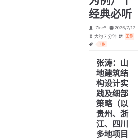
为例）丨
经典必听
Zine⁶
2026/7/17
大约 7 分钟
工作
工作
张涛：山
地建筑结
构设计实
践及细部
策略（以
贵州、浙
江、四川
多地项目