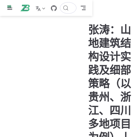
跳
至
主
张涛：山
要
內
地建筑结
容
构设计实
践及细部
策略（以
贵州、浙
江、四川
多地项目