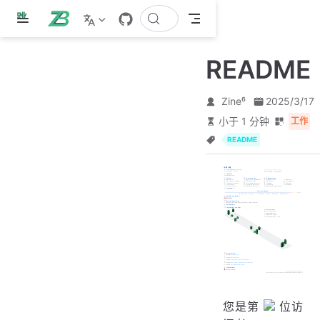
跳
至
主
README
要
內
容
Zine⁶
2025/3/17
小于 1 分钟
工作
README
您是第
位访