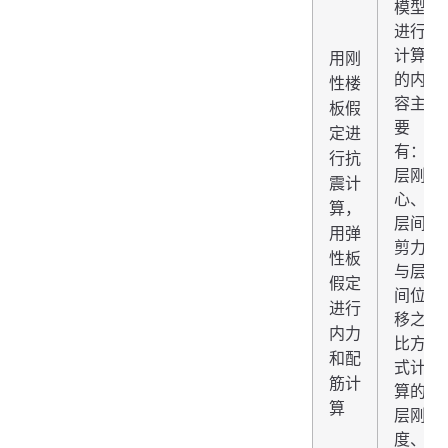
模型
进行
计算
用刚
的内
性楼
容主
板假
要
定进
有：
行抗
层刚
震计
心、
算，
层间
用弹
剪力
性板
与层
假定
间位
进行
移之
内力
比方
和配
式计
筋计
算的
算
层刚
度、