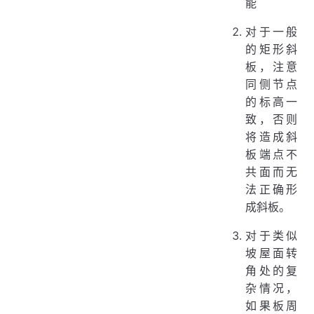
能
对于一般
的矩形斜
板，注意
同侧节点
的标高一
致，否则
将造成斜
板端点不
共面而无
法正确形
成斜板。
对于类似
坡屋面转
角处的复
杂情况，
如果板周