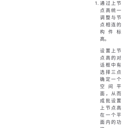
通过上节
点高统一
调整与节
点相连的
构件标
高。
设置上节
点高的对
话框中有
选择三点
确定一个
空间平
面，从而
成批设置
上节点高
在一个平
面内的功