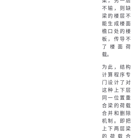
梁，另一层
不输，则缺
梁的楼层不
能生成楼面
檐口处的楼
板，传导不
了楼面荷
载。
为此，结构
计算程序专
门设计了对
这种上下层
同一位置重
合梁的荷载
合并和删除
机制。即把
上下两层梁
的荷载合