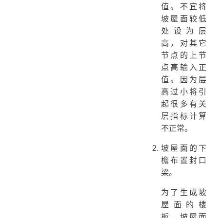
值。不宜将
坡屋面较低
处设为层
高，对其它
节点的上节
点高输入正
值。因为层
高过小将引
起很多有关
层指标计算
不正常。
坡屋面的下
檐布置封口
梁。
为了生成坡
屋面的楼
板，坡屋面