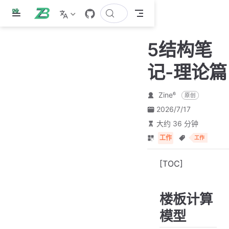
跳
至
主
5结构笔
要
內
记-理论篇
容
Zine⁶
原创
2026/7/17
大约 36 分钟
工作
工作
[TOC]
楼板计算
模型