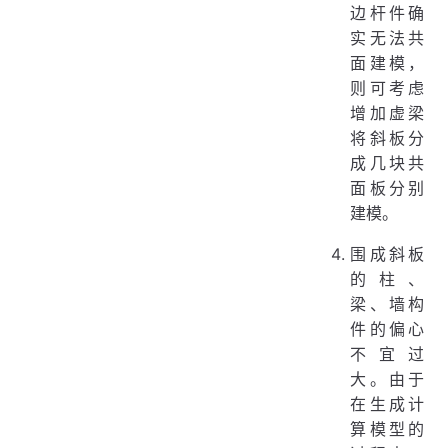
边杆件确
实无法共
面建模，
则可考虑
增加虚梁
将斜板分
成几块共
面板分别
建模。
围成斜板
的柱、
梁、墙构
件的偏心
不宜过
大。由于
在生成计
算模型的