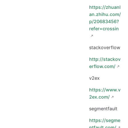
https://zhuanl
an.zhihu.com/
p/20683456?
refer=crossin
stackoverflow
http://stackov
erflow.com/
v2ex
https://www.v
2ex.com/
segmentfault
https://segme
ntfault.com/