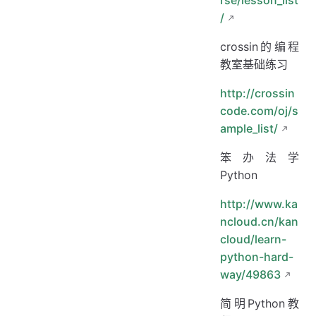
rse/lesson_list
/
crossin的编程
教室基础练习
http://crossin
code.com/oj/s
ample_list/
笨办法学
Python
http://www.ka
ncloud.cn/kan
cloud/learn-
python-hard-
way/49863
简明Python教