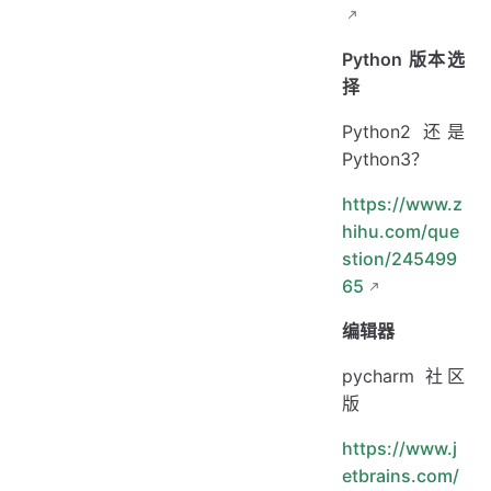
Python 版本选
择
Python2 还是
Python3？
https://www.z
hihu.com/que
stion/245499
65
编辑器
pycharm 社区
版
https://www.j
etbrains.com/