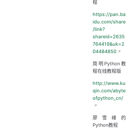
程
https://pan.ba
idu.com/share
/link?
shareid=2635
764419&uk=2
04484850
简明Python教
程在线教程版
http://www.ku
qin.com/abyte
ofpython_cn/
廖雪峰的
Python教程