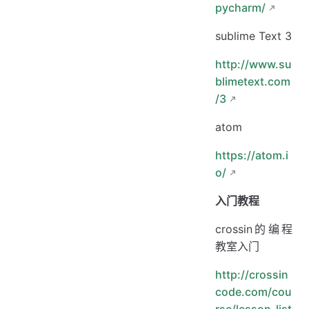
pycharm/
sublime Text 3
http://www.su
blimetext.com
/3
atom
https://atom.i
o/
入门教程
crossin的编程
教室入门
http://crossin
code.com/cou