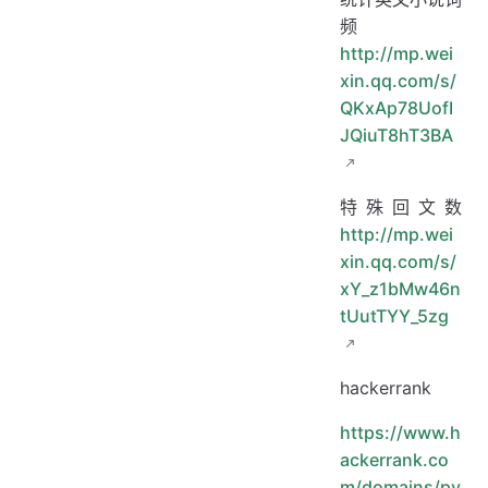
频
http://mp.wei
xin.qq.com/s/
QKxAp78UofI
JQiuT8hT3BA
特殊回文数
http://mp.wei
xin.qq.com/s/
xY_z1bMw46n
tUutTYY_5zg
hackerrank
https://www.h
ackerrank.co
m/domains/py