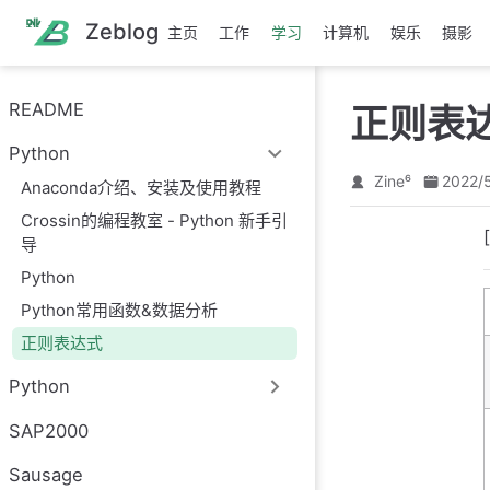
跳
Zeblog
主页
工作
学习
计算机
娱乐
摄影
至
主
要
README
正则表
內
容
Python
Zine⁶
2022/
Anaconda介绍、安装及使用教程
Crossin的编程教室 - Python 新手引
导
Python
Python常用函数&数据分析
正则表达式
Python
SAP2000
Sausage