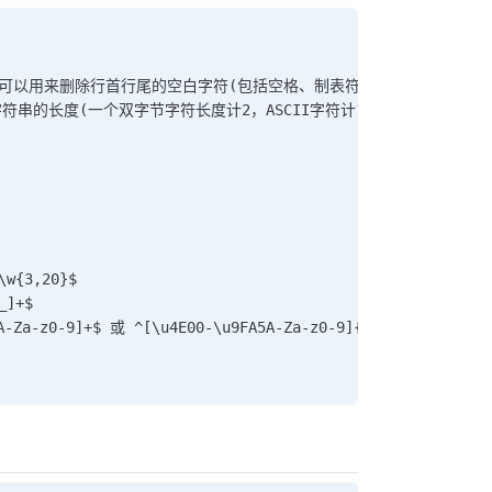
s*$) (可以用来删除行首行尾的空白字符(包括空格、制表符、换页符等等)，
字符串的长度(一个双字节字符长度计2，ASCII字符计1))
{3,20}$
]+$
-9]+$ 或 ^[\u4E00-\u9FA5A-Za-z0-9]{2,20}$