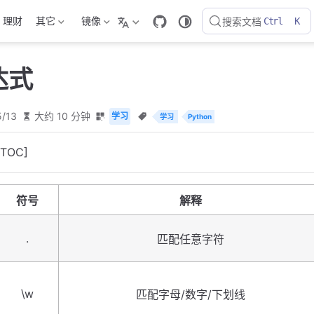
理财
其它
镜像
搜索文档
Ctrl
K
达式
5/13
大约 10 分钟
学习
学习
Python
[TOC]
符号
解释
.
匹配任意字符
\w
匹配字母/数字/下划线