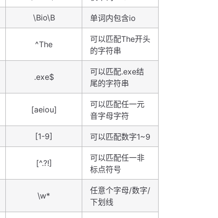
\Bio\B
单词内包含io
可以匹配The开头
^The
的字符串
可以匹配.exe结
.exe$
尾的字符串
可以匹配任一元
[aeiou]
音字母字符
[1-9]
可以匹配数字1~9
可以匹配任一非
[^.?!]
标点符号
任意个字母/数字/
\w*
下划线