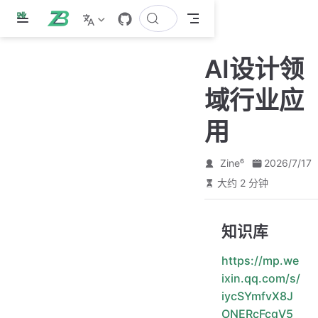
跳
至
主
AI设计领
要
內
域行业应
容
用
Zine⁶
2026/7/17
大约 2 分钟
知识库
https://mp.we
ixin.qq.com/s/
iycSYmfvX8J
ONERcFcgV5