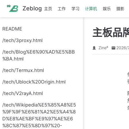
跳
Zeblog
主页
工作
学习
计算机
娱乐
摄影
至
主
要
README
主板品
內
容
/tech/3proxy.html
Zine⁶
2026/
/tech/Blog%E6%90%AD%E5%BB
%BA.html
/tech/Termux.html
/tech/Ublock%20Origin.html
/tech/V2rayA.html
/tech/Wikipedia%E5%85%A8%E5
%9F%9F%E6%81%A2%E5%A4%8
D%E8%AE%BF%E9%97%AE%E6
%8C%87%E5%8D%97%20-