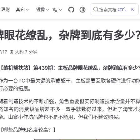
理财
其它
镜像
搜索文档
Ctrl
K
牌眼花缭乱，杂牌到底有多少
7/17
大约 7 分钟
【装机帮扶站】第439期：主板品牌眼花缭乱，杂牌到底有多少
作为一台PC中最关键的承载躯干，主板需要互联各硬件进行功
行必要的拓展。
随着制造技术的不断加强，角色重要但实际制造技术含量并不
然知名的消费级品牌差不多一双手就数得过来，但逛了淘宝才
杂。山寨小作坊品牌也不是不能用，但我们不建议购买。
【哪些品牌知名度较高？】