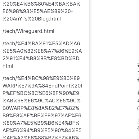
%20%E4%B8%80%E4%BA%BA%
E6%98%93%E5%AE%89%20-
%20AnYi's%20Blog.html
/tech/Wireguard.html
/tech/%E4%BA%91%E5%AD%A6
%E5%A0%82%E8%A7%86%E9%A
2%91%E4%B8%8B%E8%BD%BD.
html
/tech/%E4%BC%98%E9%80%89
WARP%E7%9A%84EndPoint%20I
P%EF%BC%8C%E6%8F%90%E9
%AB%98%E6%9C%AC%E5%9C%
B0WARP%E8%8A%82%E7%82%
B9%E8%AE%BF%E9%97%AE%E6
%80%A7%E5%B9%B6%E4%BF%
AE%E6%94%B9%E5%90%84%E5
%AE%A2%E6%88%B7%E7%AB%