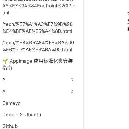
AF%E7%9A%84EndPoint%20IP.h
tml
/tech/%E7%A1%AC%E7%9B%98
%E4%BF%AE%E5%A4%8D.html
/tech/%E8%B5%84%E6%BA%90
%E6%9D%A5%E6%BA%90.html
🌱 AppImage 应用标准化类安装
指南
AI
AI
Cameyo
Deepin & Ubuntu
Github