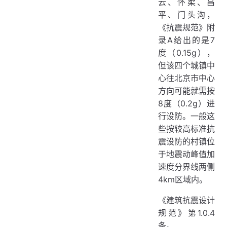
云、怀柔、昌
平、门头沟，
《抗震规范》附
录A给出的是7
度（0.15g），
但该四个城镇中
心往北京市中心
方向可能就需按
8度（0.2g）进
行设防。一般这
些按较高标准抗
震设防的村镇位
于地震动峰值加
速度分界线两侧
4km区域内。
《建筑抗震设计
规范》第1.0.4
条。