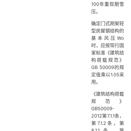
100年重现期雪
压。
确定门式刚架轻
型房屋钢结构的
基本风压Wo
时，应按现行国
家标准《建筑结
构荷载规范》
GB 50009的规
定值乘以1.05采
用。
《建筑结构荷载
规范》
GB50009-
2012第7.1.1条，
第7.1.2条，第
8.1.1条，第