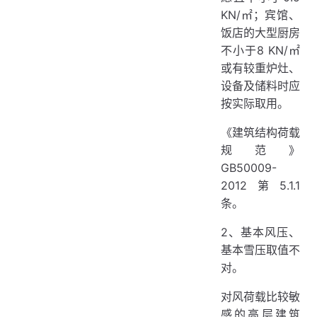
KN/㎡；宾馆、
饭店的大型厨房
不小于8 KN/㎡
或有较重炉灶、
设备及储料时应
按实际取用。
《建筑结构荷载
规范》
GB50009-
2012第5.1.1
条。
2、基本风压、
基本雪压取值不
对。
对风荷载比较敏
感的高层建筑