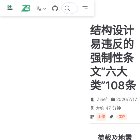
跳
至
主
结构设计
要
內
易违反的
容
强制性条
文“六大
类”108条
Zine⁶
2026/7/17
大约 47 分钟
工作
工作
荷载及地震