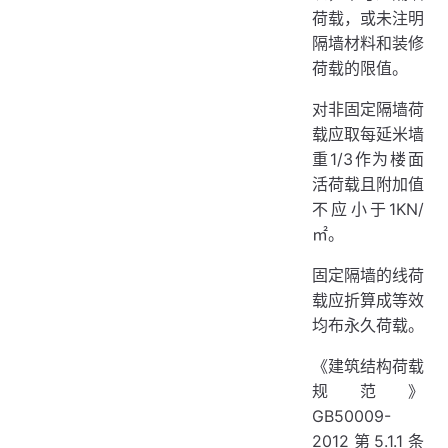
荷载，或未注明
隔墙材料和装修
荷载的限值。
对非固定隔墙荷
载应取每延米墙
重1/3作为楼面
活荷载且附加值
不应小于1KN/
㎡。
固定隔墙的线荷
载应折算成等效
均布永久荷载。
《建筑结构荷载
规范》
GB50009-
2012第5.1.1条