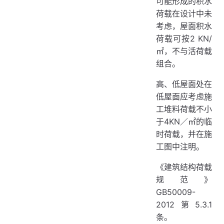
可能形成的积水
荷载在设计中未
考虑，屋面积水
荷载可按2 KN/
㎡，不与活荷载
组合。
高、低屋面处在
低屋面应考虑施
工堆料荷载不小
于4KN／㎡的临
时荷载，并在施
工图中注明。
《建筑结构荷载
规范》
GB50009-
2012第5.3.1
条。