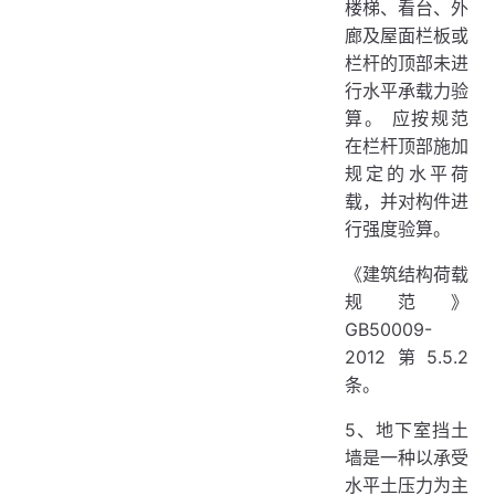
楼梯、看台、外
廊及屋面栏板或
栏杆的顶部未进
行水平承载力验
算。 应按规范
在栏杆顶部施加
规定的水平荷
载，并对构件进
行强度验算。
《建筑结构荷载
规范》
GB50009-
2012第5.5.2
条。
5、地下室挡土
墙是一种以承受
水平土压力为主