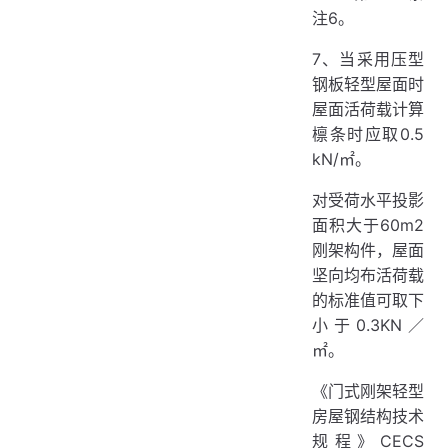
注6。
7、当采用压型
钢板轻型屋面时
屋面活荷载计算
檩条时应取0.5
kN/㎡。
对受荷水平投影
面积大于60m2
刚架构件，屋面
坚向均布活荷载
的标准值可取下
小于0.3KN／
㎡。
《门式刚架轻型
房屋钢结构技术
规程》CECS