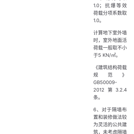
1.0；抗爆等效
荷载分项系数取
1.0。
计算地下室外墙
时，室外地面活
荷载一般取不小
于5 KN/㎡。
《建筑结构荷载
规范》
GB50009-
2012第3.2.4
条。
6、对于隔墙布
置和装修做法较
为灵活的公共建
筑，未考虑隔墙