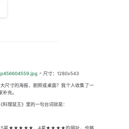
c/p456604559.jpg
尺寸：1280x543
有大尺寸的海报、剧照或桌面？我个人收集了一
家补充。
《料理鼠王》里的一句台词就是：
星5星★★★★★、4星★★★★的网址，也够