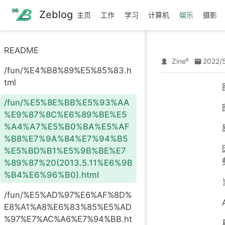
跳
Zeblog
主页
工作
学习
计算机
娱乐
摄影
至
主
要
README
內
Zine⁶
2022/
容
/fun/%E4%B8%89%E5%85%83.h
tml
/fun/%E5%8E%BB%E5%93%AA
%E9%87%8C%E6%89%BE%E5
%A4%A7%E5%B0%BA%E5%AF
%B8%E7%9A%84%E7%94%B5
%E5%BD%B1%E5%9B%BE%E7
%89%87%20(2013.5.11%E6%9B
%B4%E6%96%B0).html
/fun/%E5%AD%97%E6%AF%8D%
E8%A1%A8%E6%83%85%E5%AD
%97%E7%AC%A6%E7%94%BB.ht