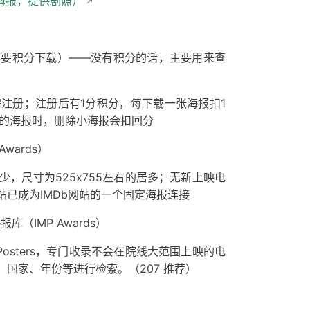
一张海报，提供剧照）
要积分下载）——没有积分的话，主要用来查
注册；注册后有1分积分，每下载一张海报扣1
大的海报时，删除小海报会扣回分
wards）
，尺寸为525x755左右的居多；无新上映电
已成为IMDb网站的一个固定海报连接
库（IMP Awards）
m Posters，专门收录不会在院线大范围上映的电
国家、年份等进行检索。（207 推荐）