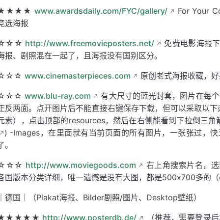
★★★★
www.awardsdaily.com/FYC/gallery/
For Your
竞选海报
☆☆☆
http://www.freemovieposters.net/
免费电影海报下
海报、剧照混在一起了，且海报没有国别区分。
☆☆☆
www.cinemasterpieces.com
原创老式海报收藏，好
☆☆☆
www.blu-ray.com
有大尺寸的蓝光封套，图片在每个条目封
正反两面。点开图片后不能直接右键保存下载，但可以采取以下办
元素），点击顶部的resources，然后在右侧能看到下拉倒三角箭头，
) -Images，在里面就有当前页面的所有图片，一张张过
了。
☆☆☆
http://www.moviegoods.com
右上角搜索片名，选影片
各国版本分类详细，唯一遗憾是没有大图，都是500x700多的（cup
｜德国｜（Plakat海报、Bilder剧照/图片、Desktop壁纸）
★★★★★
http://www.posterdb.de/
（推荐，需要登录后