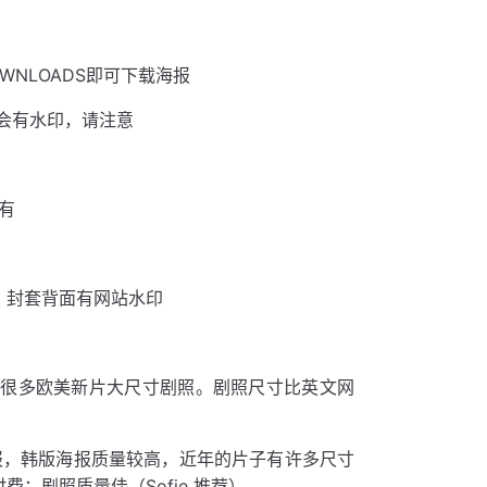
WNLOADS即可下载海报
子会有水印，请注意
有
，封套背面有网站水印
很多欧美新片大尺寸剧照。剧照尺寸比英文网
，韩版海报质量较高，近年的片子有许多尺寸
费；剧照质量佳（Sofie 推荐）