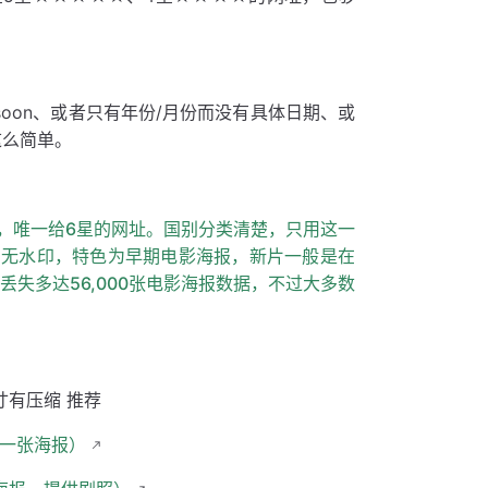
soon、或者只有年份/月份而没有具体日期、或
这么简单。
om/wp/（力荐，唯一给6星的网址。国别分类清楚，只用这一
，无水印，特色为早期电影海报，新片一般是在
丢失多达56,000张电影海报数据，不过大多数
寸有压缩 推荐
电影附一张海报）