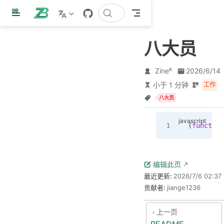
跳
至
主
八大员
要
內
容
Zine⁶
2026/6/14
小于 1 分钟
工作
八大员
(
function
编辑此页
最近更新:
2026/7/6 02:37
贡献者:
jiange1236
上一页