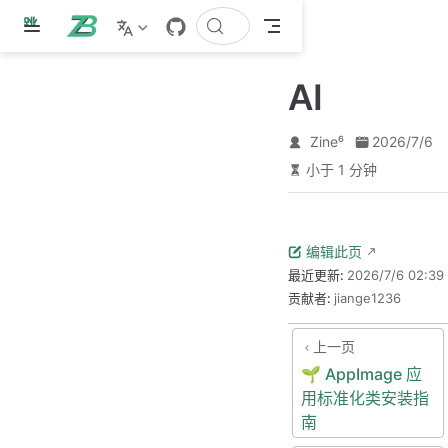
跳
至
主
AI
要
內
容
Zine⁶
2026/7/6
小于 1 分钟
编辑此页
最近更新:
2026/7/6 02:39
贡献者:
jiange1236
上一页
🌱 AppImage 应
用标准化类安装指
南